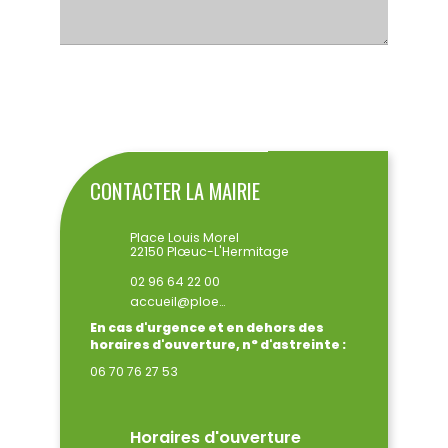
ENVOYER
CONTACTER LA MAIRIE
Place Louis Morel
22150 Plœuc-L'Hermitage
02 96 64 22 00
accueil@ploeuclhermitage.bzh
En cas d'urgence et en dehors des
horaires d'ouverture, n° d'astreinte :
06 70 76 27 53
Horaires d'ouverture