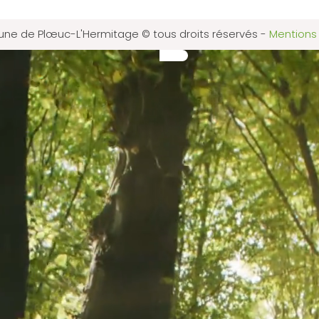
e de Plœuc-L'Hermitage © tous droits réservés
-
Mentions