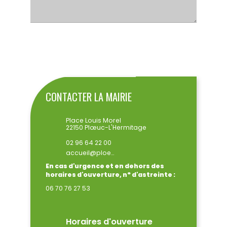
ENVOYER
CONTACTER LA MAIRIE
Place Louis Morel
22150 Plœuc-L'Hermitage
02 96 64 22 00
accueil@ploeuclhermitage.bzh
En cas d'urgence et en dehors des
horaires d'ouverture, n° d'astreinte :
06 70 76 27 53
Horaires d'ouverture