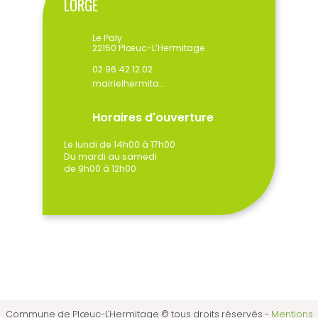
LORGE
Le Paly
22150 Plœuc-L’Hermitage
02 96 42 12 02
mairielhermitage@ploeuclhermitage.bzh
Horaires d'ouverture
Le lundi de 14h00 à 17h00
Du mardi au samedi
de 9h00 à 12h00
Commune de Plœuc-L'Hermitage © tous droits réservés
-
Mentions