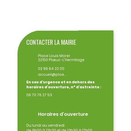
ENVOYER
CONTACTER LA MAIRIE
Place Louis Morel
22150 Plœuc-L'Hermitage
02 96 64 22 00
accueil@ploeuclhermitage.bzh
En cas d'urgence et en dehors des
horaires d'ouverture, n° d'astreinte :
06 70 76 27 53
Horaires d'ouverture
Du lundi au vendredi
de 9h00 à 12h30 et de 13h30 à 17h00