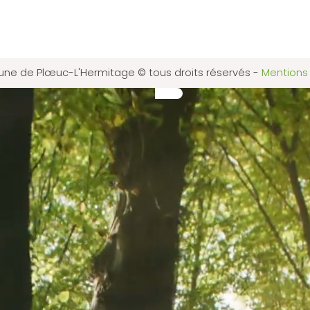
e de Plœuc-L'Hermitage © tous droits réservés
-
Mentions