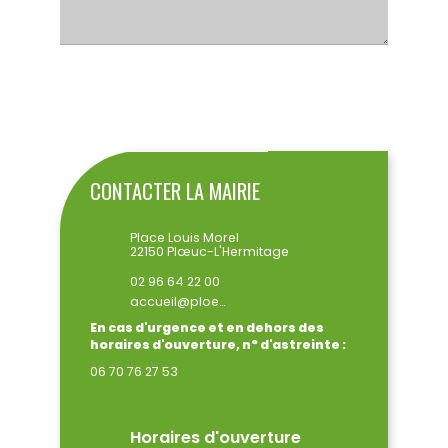
ENVOYER
CONTACTER LA MAIRIE
Place Louis Morel
22150 Plœuc-L'Hermitage
02 96 64 22 00
accueil@ploeuclhermitage.bzh
En cas d'urgence et en dehors des
horaires d'ouverture, n° d'astreinte :
06 70 76 27 53
Horaires d'ouverture